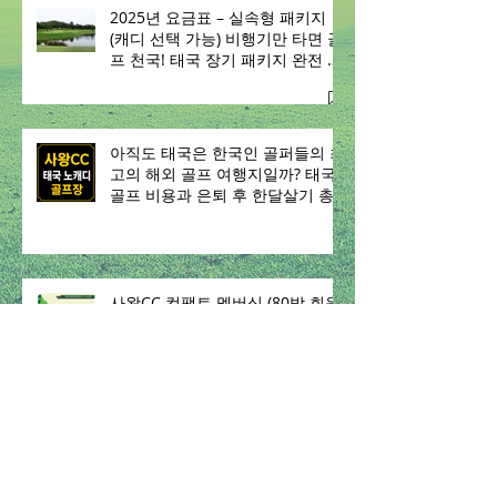
2025년 요금표 – 실속형 패키지
(캐디 선택 가능) 비행기만 타면 골
프 천국! 태국 장기 패키지 완전 실
속~
아직도 태국은 한국인 골퍼들의 최
고의 해외 골프 여행지일까? 태국
골프 비용과 은퇴 후 한달살기 총
정리 (2026)
사왕CC 컴팩트 멤버십 (80박 회원
권)
태국에서 한 달 살기 하며 골프 치
고 싶은데, 왜 생각보다 쉽지 않을
까요?