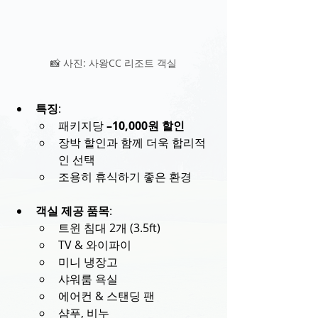
📸 사진: 사왕CC 리조트 객실
특징
:
패키지당 
–10,000원 할인
장박 할인과 함께 더욱 합리적
인 선택
조용히 휴식하기 좋은 환경
객실 제공 품목
:
트윈 침대 2개 (3.5ft)
TV & 와이파이
미니 냉장고
샤워룸 욕실
에어컨 & 스탠딩 팬
샴푸, 비누